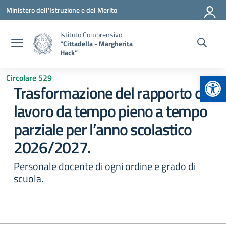
Vai ai contenuti
Vai al menu di navigazione
Vai al footer
Ministero dell'Istruzione e del Merito
Istituto Comprensivo
“Cittadella - Margherita
Hack”
Apr
Circolare 529
Trasformazione del rapporto di
lavoro da tempo pieno a tempo
parziale per l’anno scolastico
2026/2027.
Personale docente di ogni ordine e grado di
scuola.