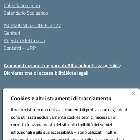
Calendario eventi
Calendario Scolastico
ISCRIZIONI a.s. 2026-2027
Genitori
Registro Elettronico
Contatti – URP
Amministrazione Trasparente
Albo online
Privacy Policy
Dichiarazione di accessibilità
Note legali
Indirizzo:
Cookies e altri strumenti di tracciamento
Via Tiziano, 50 - 60125 Ancona
Centralino:
0712805041
Email:
anic81600p@istruzione.it
Il nostro Istituto non utilizza strumenti di profilazione degli utenti -
Posta elettronica certificata (PEC):
anic81600p@pec.istruzione.it
sono utilizzati esclusivamente cookies tecnici necessari al
Codice fiscale: 93084460422
corretto funzionamento del sito, alla fruibilità dei servizi
Codice meccanografico:
ANIC81600P
istituzionali e alla sua accessibilità – sono utilizzati, inoltre,
strumenti statistici anonimizzati messi a disposizione da Web