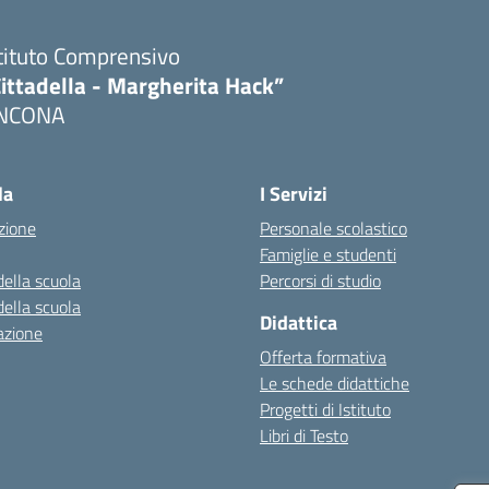
tituto Comprensivo
ittadella - Margherita Hack”
NCONA
Visita la pagina iniziale della scuola
la
I Servizi
zione
Personale scolastico
Famiglie e studenti
della scuola
Percorsi di studio
della scuola
Didattica
azione
Offerta formativa
Le schede didattiche
Progetti di Istituto
Libri di Testo