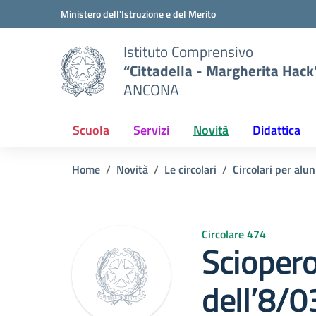
Vai ai contenuti
Vai al menu di navigazione
Vai al footer
Ministero dell'Istruzione e del Merito
Istituto Comprensivo
“Cittadella - Margherita Hack
ANCONA
Scuola
Servizi
Novità
Didattica
Home
Novità
Le circolari
Circolari per alun
Circolare 474
Sciopero
dell’8/