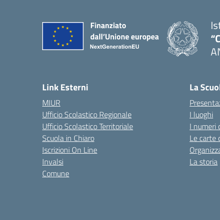
Is
“C
A
— 
Link Esterni
La Scuo
MIUR
Presenta
Ufficio Scolastico Regionale
I luoghi
Ufficio Scolastico Territoriale
I numeri 
Scuola in Chiaro
Le carte 
Iscrizioni On Line
Organizz
Invalsi
La storia
Comune