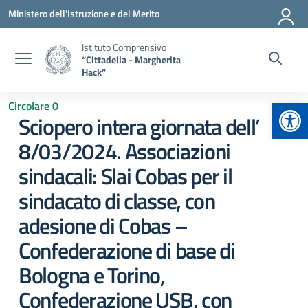
Vai ai contenuti
Vai al menu di navigazione
Vai al footer
Ministero dell'Istruzione e del Merito
Istituto Comprensivo
“Cittadella - Margherita
Hack”
Apr
Circolare 0
Sciopero intera giornata dell’
8/03/2024. Associazioni
sindacali: Slai Cobas per il
sindacato di classe, con
adesione di Cobas –
Confederazione di base di
Bologna e Torino,
Confederazione USB, con