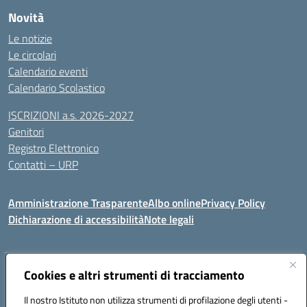
Novità
Le notizie
Le circolari
Calendario eventi
Calendario Scolastico
ISCRIZIONI a.s. 2026-2027
Genitori
Registro Elettronico
Contatti – URP
Amministrazione Trasparente
Albo online
Privacy Policy
Dichiarazione di accessibilità
Note legali
Indirizzo:
Cookies e altri strumenti di tracciamento
Via Tiziano, 50 - 60125 Ancona
Centralino:
0712805041
Email:
anic81600p@istruzione.it
Il nostro Istituto non utilizza strumenti di profilazione degli utenti -
Posta elettronica certificata (PEC):
anic81600p@pec.istruzione.it