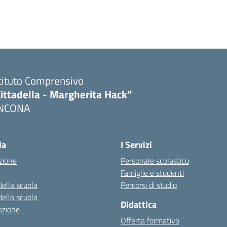
tituto Comprensivo
ittadella - Margherita Hack”
NCONA
Visita la pagina iniziale della scuola
la
I Servizi
zione
Personale scolastico
Famiglie e studenti
della scuola
Percorsi di studio
della scuola
Didattica
azione
Offerta formativa