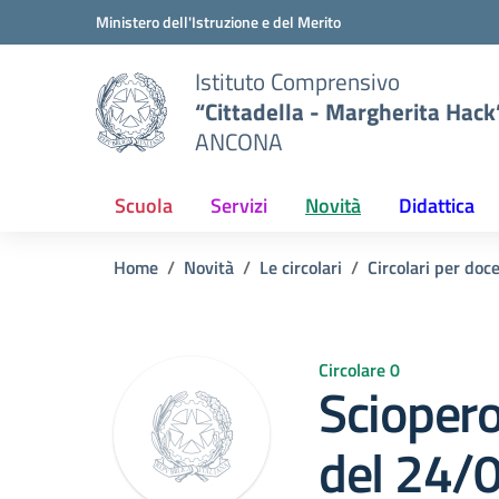
Vai ai contenuti
Vai al menu di navigazione
Vai al footer
Ministero dell'Istruzione e del Merito
Istituto Comprensivo
“Cittadella - Margherita Hack
ANCONA
Scuola
Servizi
Novità
Didattica
Home
Novità
Le circolari
Circolari per doc
Circolare 0
Sciopero
del 24/