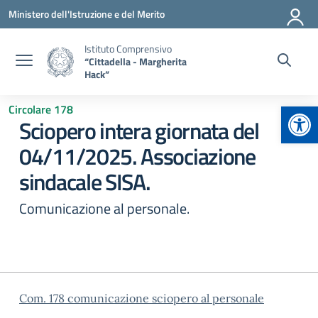
Vai ai contenuti
Vai al menu di navigazione
Vai al footer
Ministero dell'Istruzione e del Merito
Istituto Comprensivo
“Cittadella - Margherita
Hack”
Apr
Circolare 178
Sciopero intera giornata del
04/11/2025. Associazione
sindacale SISA.
Comunicazione al personale.
Com. 178 comunicazione sciopero al personale