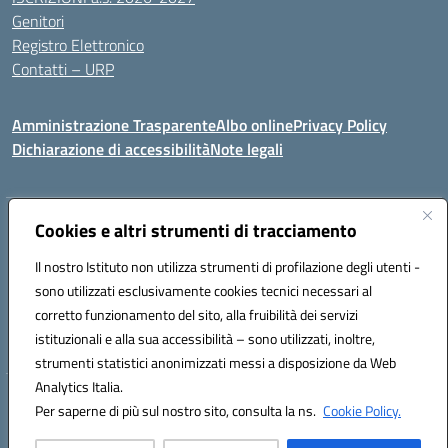
Genitori
Registro Elettronico
Contatti – URP
Amministrazione Trasparente
Albo online
Privacy Policy
Dichiarazione di accessibilità
Note legali
Indirizzo:
Cookies e altri strumenti di tracciamento
Via Tiziano, 50 - 60125 Ancona
Centralino:
0712805041
Email:
anic81600p@istruzione.it
Il nostro Istituto non utilizza strumenti di profilazione degli utenti -
Posta elettronica certificata (PEC):
anic81600p@pec.istruzione.it
sono utilizzati esclusivamente cookies tecnici necessari al
Codice fiscale: 93084460422
corretto funzionamento del sito, alla fruibilità dei servizi
Codice meccanografico:
ANIC81600P
istituzionali e alla sua accessibilità – sono utilizzati, inoltre,
strumenti statistici anonimizzati messi a disposizione da Web
Analytics Italia.
Hosting & Powered by 3D Solution S.r.l.
Per saperne di più sul nostro sito, consulta la ns.
Cookie Policy.
Concept & Design by Designers Italia