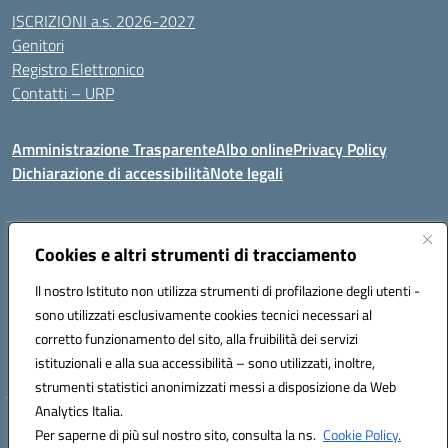
ISCRIZIONI a.s. 2026-2027
Genitori
Registro Elettronico
Contatti – URP
Amministrazione Trasparente
Albo online
Privacy Policy
Dichiarazione di accessibilità
Note legali
Indirizzo:
Cookies e altri strumenti di tracciamento
Via Tiziano, 50 - 60125 Ancona
Centralino:
0712805041
Email:
anic81600p@istruzione.it
Il nostro Istituto non utilizza strumenti di profilazione degli utenti -
Posta elettronica certificata (PEC):
anic81600p@pec.istruzione.it
sono utilizzati esclusivamente cookies tecnici necessari al
Codice fiscale: 93084460422
corretto funzionamento del sito, alla fruibilità dei servizi
Codice meccanografico:
ANIC81600P
istituzionali e alla sua accessibilità – sono utilizzati, inoltre,
strumenti statistici anonimizzati messi a disposizione da Web
Analytics Italia.
Hosting & Powered by 3D Solution S.r.l.
Per saperne di più sul nostro sito, consulta la ns.
Cookie Policy.