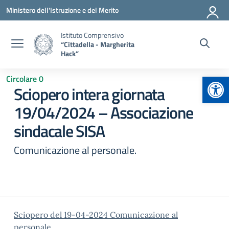
Vai ai contenuti
Vai al menu di navigazione
Vai al footer
Ministero dell'Istruzione e del Merito
Istituto Comprensivo
“Cittadella - Margherita
Hack”
Apr
Circolare 0
Sciopero intera giornata
19/04/2024 – Associazione
sindacale SISA
Comunicazione al personale.
Sciopero del 19-04-2024 Comunicazione al
personale