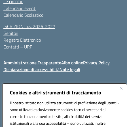
Le circolari
Calendario eventi
Calendario Scolastico
ISCRIZIONI a.s. 2026-2027
Genitori
Registro Elettronico
Contatti – URP
Amministrazione Trasparente
Albo online
Privacy Policy
Dichiarazione di accessibilità
Note legali
Indirizzo:
Cookies e altri strumenti di tracciamento
Via Tiziano, 50 - 60125 Ancona
Centralino:
0712805041
Email:
anic81600p@istruzione.it
Il nostro Istituto non utilizza strumenti di profilazione degli utenti -
Posta elettronica certificata (PEC):
anic81600p@pec.istruzione.it
sono utilizzati esclusivamente cookies tecnici necessari al
Codice fiscale: 93084460422
corretto funzionamento del sito, alla fruibilità dei servizi
Codice meccanografico:
ANIC81600P
istituzionali e alla sua accessibilità – sono utilizzati, inoltre,