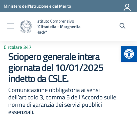
Vai ai contenuti
Vai al menu di navigazione
Vai al footer
Ministero dell'Istruzione e del Merito
Istituto Comprensivo
“Cittadella - Margherita
Hack”
Apr
Circolare 347
Sciopero generale intera
giornata del 10/01/2025
indetto da CSLE.
Comunicazione obbligatoria ai sensi
dell’articolo 3, comma 5 dell’Accordo sulle
norme di garanzia dei servizi pubblici
essenziali.