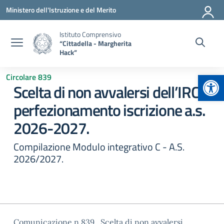
Vai ai contenuti
Vai al menu di navigazione
Vai al footer
Ministero dell'Istruzione e del Merito
Istituto Comprensivo
“Cittadella - Margherita
Hack”
Apr
Circolare 839
Scelta di non avvalersi dell’IRC
perfezionamento iscrizione a.s.
2026-2027.
Compilazione Modulo integrativo C - A.S.
2026/2027.
Comunicazione n.839_Scelta di non avvalersi