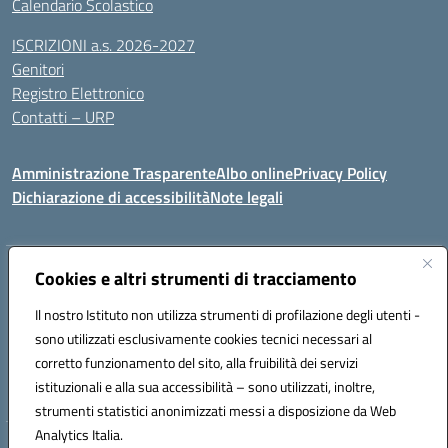
Calendario Scolastico
ISCRIZIONI a.s. 2026-2027
Genitori
Registro Elettronico
Contatti – URP
Amministrazione Trasparente
Albo online
Privacy Policy
Dichiarazione di accessibilità
Note legali
Indirizzo:
Cookies e altri strumenti di tracciamento
Via Tiziano, 50 - 60125 Ancona
Centralino:
0712805041
Email:
anic81600p@istruzione.it
Il nostro Istituto non utilizza strumenti di profilazione degli utenti -
Posta elettronica certificata (PEC):
anic81600p@pec.istruzione.it
sono utilizzati esclusivamente cookies tecnici necessari al
Codice fiscale: 93084460422
corretto funzionamento del sito, alla fruibilità dei servizi
Codice meccanografico:
ANIC81600P
istituzionali e alla sua accessibilità – sono utilizzati, inoltre,
strumenti statistici anonimizzati messi a disposizione da Web
Analytics Italia.