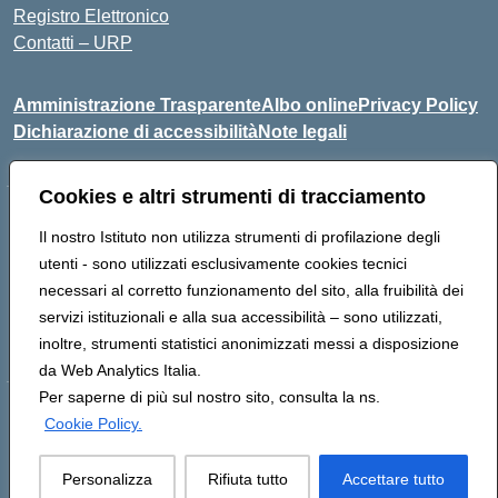
Registro Elettronico
Contatti – URP
Amministrazione Trasparente
Albo online
Privacy Policy
Dichiarazione di accessibilità
Note legali
Cookies e altri strumenti di tracciamento
Indirizzo:
Via Tiziano, 50 - 60125 Ancona
Il nostro Istituto non utilizza strumenti di profilazione degli
Centralino:
0712805041
Email:
anic81600p@istruzione.it
utenti - sono utilizzati esclusivamente cookies tecnici
Posta elettronica certificata (PEC):
anic81600p@pec.istruzione.it
necessari al corretto funzionamento del sito, alla fruibilità dei
Codice fiscale: 93084460422
servizi istituzionali e alla sua accessibilità – sono utilizzati,
Codice meccanografico:
ANIC81600P
inoltre, strumenti statistici anonimizzati messi a disposizione
da Web Analytics Italia.
Per saperne di più sul nostro sito, consulta la ns.
Hosting & Powered by 3D Solution S.r.l.
Cookie Policy.
Concept & Design by Designers Italia
Personalizza
Rifiuta tutto
Accettare tutto