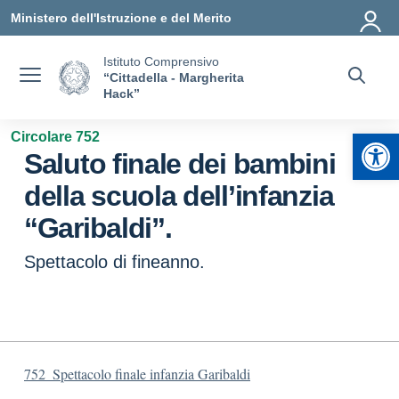
Vai ai contenuti
Vai al menu di navigazione
Vai al footer
Ministero dell'Istruzione e del Merito
Istituto Comprensivo
“Cittadella - Margherita
Hack”
Apr
Circolare 752
Saluto finale dei bambini
della scuola dell’infanzia
“Garibaldi”.
Spettacolo di fineanno.
752_Spettacolo finale infanzia Garibaldi