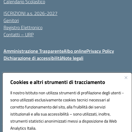
Calendario Scolastico
ISCRIZIONI a.s. 2026-2027
Genitori
Registro Elettronico
Contatti – URP
Amministrazione Trasparente
Albo online
Privacy Policy
Dichiarazione di accessibilità
Note legali
Indirizzo:
Cookies e altri strumenti di tracciamento
Via Tiziano, 50 - 60125 Ancona
Centralino:
0712805041
Email:
anic81600p@istruzione.it
Il nostro Istituto non utilizza strumenti di profilazione degli utenti -
Posta elettronica certificata (PEC):
anic81600p@pec.istruzione.it
sono utilizzati esclusivamente cookies tecnici necessari al
Codice fiscale: 93084460422
corretto funzionamento del sito, alla fruibilità dei servizi
Codice meccanografico:
ANIC81600P
istituzionali e alla sua accessibilità – sono utilizzati, inoltre,
strumenti statistici anonimizzati messi a disposizione da Web
Analytics Italia.