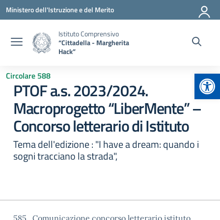
Vai ai contenuti
Vai al menu di navigazione
Vai al footer
Ministero dell'Istruzione e del Merito
Istituto Comprensivo
“Cittadella - Margherita
Hack”
Apr
Circolare 588
PTOF a.s. 2023/2024.
Macroprogetto “LiberMente” –
Concorso letterario di Istituto
Tema dell'edizione : "I have a dream: quando i
sogni tracciano la strada",
585. Comunicazione concorso letterario istituto