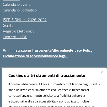
Calendario eventi
Calendario Scolastico
ISCRIZIONI a.s. 2026-2027
Genitori
Registro Elettronico
Contatti – URP
Amministrazione Trasparente
Albo online
Privacy Policy
Dichiarazione di accessibilità
Note legali
Indirizzo:
Cookies e altri strumenti di tracciamento
Via Tiziano, 50 - 60125 Ancona
Centralino:
0712805041
Email:
anic81600p@istruzione.it
Il nostro Istituto non utilizza strumenti di profilazione degli utenti -
Posta elettronica certificata (PEC):
anic81600p@pec.istruzione.it
sono utilizzati esclusivamente cookies tecnici necessari al
Codice fiscale: 93084460422
corretto funzionamento del sito, alla fruibilità dei servizi
Codice meccanografico:
ANIC81600P
istituzionali e alla sua accessibilità – sono utilizzati, inoltre,
strumenti statistici anonimizzati messi a disposizione da Web