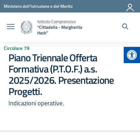
Vai ai contenuti
Vai al menu di navigazione
Vai al footer
Ministero dell'Istruzione e del Merito
Istituto Comprensivo
“Cittadella - Margherita
Hack”
Apr
Circolare 79
Piano Triennale Offerta
Formativa (P.T.O.F.) a.s.
2025/2026. Presentazione
Progetti.
Indicazioni operative.