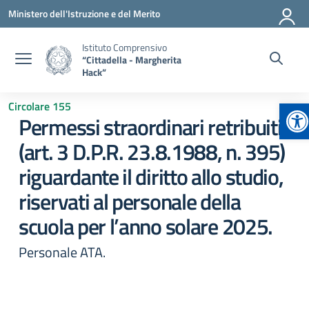
Vai ai contenuti
Vai al menu di navigazione
Vai al footer
Ministero dell'Istruzione e del Merito
Istituto Comprensivo
“Cittadella - Margherita
Hack”
Ap
Circolare 155
Permessi straordinari retribuiti
(art. 3 D.P.R. 23.8.1988, n. 395)
riguardante il diritto allo studio,
riservati al personale della
scuola per l’anno solare 2025.
Personale ATA.