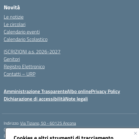
Novità
Le notizie
Le circolari
Calendario eventi
Calendario Scolastico
ISCRIZIONI a.s. 2026-2027
Genitori
Registro Elettronico
Contatti – URP
Amministrazione Trasparente
Albo online
Privacy Policy
Dichiarazione di accessibilità
Note legali
Indirizzo:
Via Tiziano, 50 - 60125 Ancona
Centralino:
0712805041
Email:
anic81600p@istruzione.it
Posta elettronica certificata (PEC):
anic81600p@pec.istruzione.it
Cookies e altri strumenti di tracciamento