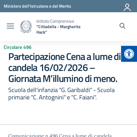
Vai ai contenuti
Vai al menu di navigazione
Vai al footer
Ministero dell'Istruzione e del Merito
Istituto Comprensivo
“Cittadella - Margherita
Hack”
Apr
Circolare 496
Partecipazione Cena a lume di
candela 16/02/2026 –
Giornata M’illumino di meno.
Scuola dell'infanzia "G. Garibaldi" - Scuola
primarie "C. Antognini" e "C. Faiani".
Comunicazione n.496 Cena a lume di candela