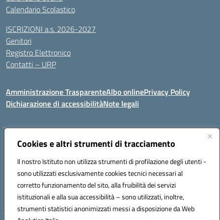
Calendario Scolastico
ISCRIZIONI a.s. 2026-2027
Genitori
Registro Elettronico
Contatti – URP
Amministrazione Trasparente
Albo online
Privacy Policy
Dichiarazione di accessibilità
Note legali
Indirizzo:
Cookies e altri strumenti di tracciamento
Via Tiziano, 50 - 60125 Ancona
Centralino:
0712805041
Email:
anic81600p@istruzione.it
Il nostro Istituto non utilizza strumenti di profilazione degli utenti -
Posta elettronica certificata (PEC):
anic81600p@pec.istruzione.it
sono utilizzati esclusivamente cookies tecnici necessari al
Codice fiscale: 93084460422
corretto funzionamento del sito, alla fruibilità dei servizi
Codice meccanografico:
ANIC81600P
istituzionali e alla sua accessibilità – sono utilizzati, inoltre,
strumenti statistici anonimizzati messi a disposizione da Web