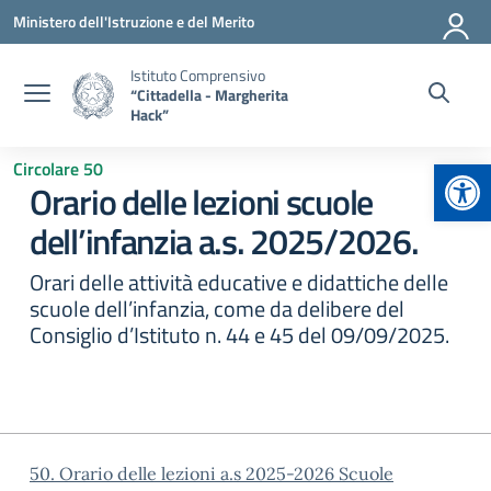
Vai ai contenuti
Vai al menu di navigazione
Vai al footer
Ministero dell'Istruzione e del Merito
Istituto Comprensivo
“Cittadella - Margherita
Hack”
Apr
Circolare 50
Orario delle lezioni scuole
dell’infanzia a.s. 2025/2026.
Orari delle attività educative e didattiche delle
scuole dell’infanzia, come da delibere del
Consiglio d’Istituto n. 44 e 45 del 09/09/2025.
50. Orario delle lezioni a.s 2025-2026 Scuole