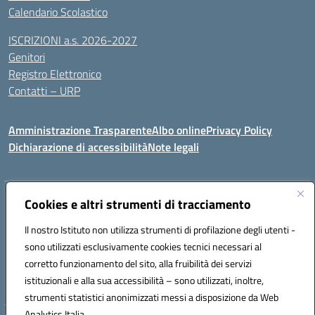
Calendario Scolastico
ISCRIZIONI a.s. 2026-2027
Genitori
Registro Elettronico
Contatti – URP
Amministrazione Trasparente
Albo online
Privacy Policy
Dichiarazione di accessibilità
Note legali
Indirizzo:
Cookies e altri strumenti di tracciamento
Via Tiziano, 50 - 60125 Ancona
Centralino:
0712805041
Email:
anic81600p@istruzione.it
Il nostro Istituto non utilizza strumenti di profilazione degli utenti -
Posta elettronica certificata (PEC):
anic81600p@pec.istruzione.it
sono utilizzati esclusivamente cookies tecnici necessari al
Codice fiscale: 93084460422
corretto funzionamento del sito, alla fruibilità dei servizi
Codice meccanografico:
ANIC81600P
istituzionali e alla sua accessibilità – sono utilizzati, inoltre,
strumenti statistici anonimizzati messi a disposizione da Web
Analytics Italia.