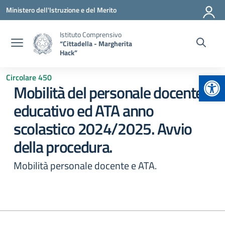
Vai ai contenuti
Vai al menu di navigazione
Vai al footer
Ministero dell'Istruzione e del Merito
Istituto Comprensivo
“Cittadella - Margherita
Hack”
Apr
Circolare 450
Mobilità del personale docente,
educativo ed ATA anno
scolastico 2024/2025. Avvio
della procedura.
Mobilità personale docente e ATA.