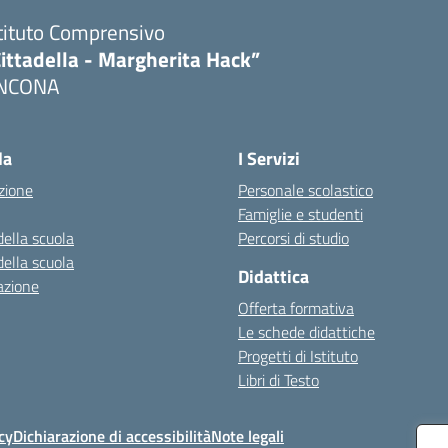
tituto Comprensivo
ittadella - Margherita Hack”
NCONA
Visita la pagina iniziale della scuola
la
I Servizi
zione
Personale scolastico
Famiglie e studenti
della scuola
Percorsi di studio
della scuola
Didattica
azione
Offerta formativa
Le schede didattiche
Progetti di Istituto
Libri di Testo
cy
Dichiarazione di accessibilità
Note legali