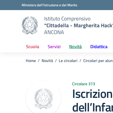
Vai ai contenuti
Vai al menu di navigazione
Vai al footer
Ministero dell'Istruzione e del Merito
Istituto Comprensivo
“Cittadella - Margherita Hack
ANCONA
Scuola
Servizi
Novità
Didattica
Home
Novità
Le circolari
Circolari per alun
Circolare 373
Iscrizion
dell’Infa