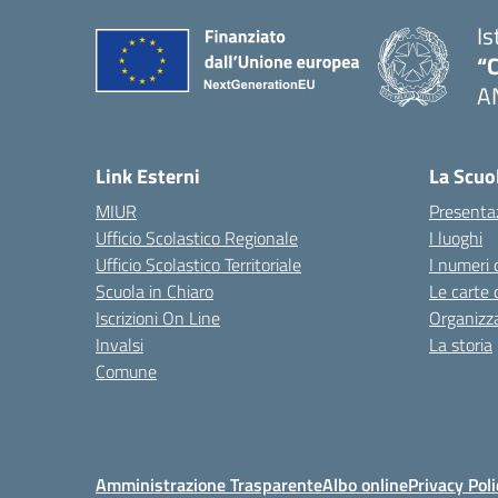
Is
“C
A
— 
Link Esterni
La Scuo
MIUR
Presenta
Ufficio Scolastico Regionale
I luoghi
Ufficio Scolastico Territoriale
I numeri 
Scuola in Chiaro
Le carte 
Iscrizioni On Line
Organizz
Invalsi
La storia
Comune
Amministrazione Trasparente
Albo online
Privacy Poli