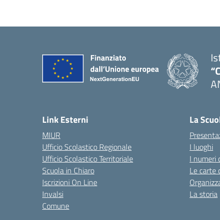
Is
“C
A
— 
Link Esterni
La Scuo
MIUR
Presenta
Ufficio Scolastico Regionale
I luoghi
Ufficio Scolastico Territoriale
I numeri 
Scuola in Chiaro
Le carte 
Iscrizioni On Line
Organizz
Invalsi
La storia
Comune