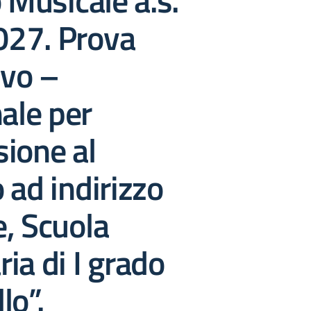
o Musicale a.s.
27. Prova
ivo –
nale per
ione al
 ad indirizzo
, Scuola
ia di I grado
lo”.