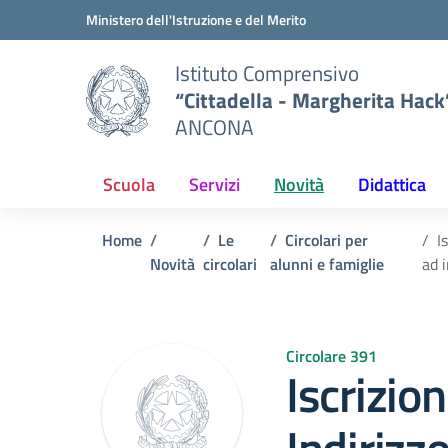
Vai ai contenuti
Vai al menu di navigazione
Vai al footer
Ministero dell'Istruzione e del Merito
Istituto Comprensivo
“Cittadella - Margherita Hack
ANCONA
Scuola
Servizi
Novità
Didattica
Home
Le
Circolari per
I
Novità
circolari
alunni e famiglie
ad i
Circolare 391
Iscrizio