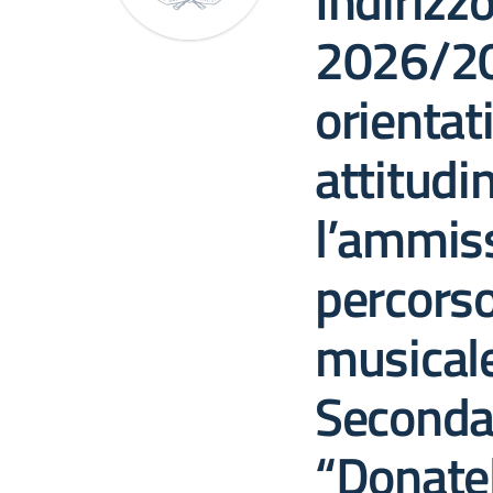
Indirizz
2026/20
orientat
attitudi
l’ammiss
percorso
musicale
Secondar
“Donatel