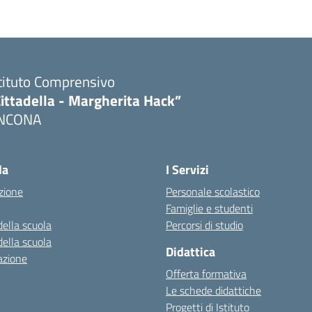
tituto Comprensivo
ittadella - Margherita Hack”
NCONA
Visita la pagina iniziale della scuola
la
I Servizi
zione
Personale scolastico
Famiglie e studenti
della scuola
Percorsi di studio
della scuola
Didattica
azione
Offerta formativa
Le schede didattiche
Progetti di Istituto