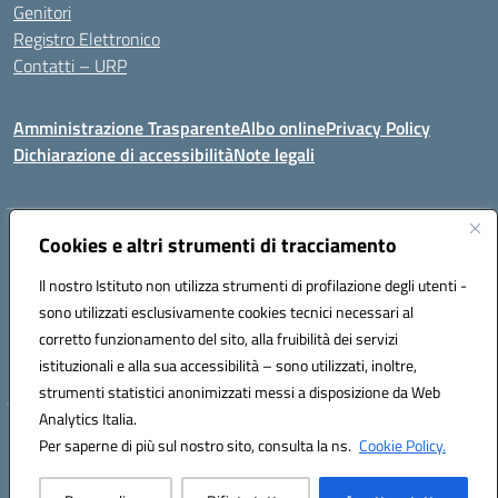
Genitori
Registro Elettronico
Contatti – URP
Amministrazione Trasparente
Albo online
Privacy Policy
Dichiarazione di accessibilità
Note legali
Indirizzo:
Cookies e altri strumenti di tracciamento
Via Tiziano, 50 - 60125 Ancona
Centralino:
0712805041
Email:
anic81600p@istruzione.it
Il nostro Istituto non utilizza strumenti di profilazione degli utenti -
Posta elettronica certificata (PEC):
anic81600p@pec.istruzione.it
sono utilizzati esclusivamente cookies tecnici necessari al
Codice fiscale: 93084460422
corretto funzionamento del sito, alla fruibilità dei servizi
Codice meccanografico:
ANIC81600P
istituzionali e alla sua accessibilità – sono utilizzati, inoltre,
strumenti statistici anonimizzati messi a disposizione da Web
Analytics Italia.
Hosting & Powered by 3D Solution S.r.l.
Per saperne di più sul nostro sito, consulta la ns.
Cookie Policy.
Concept & Design by Designers Italia