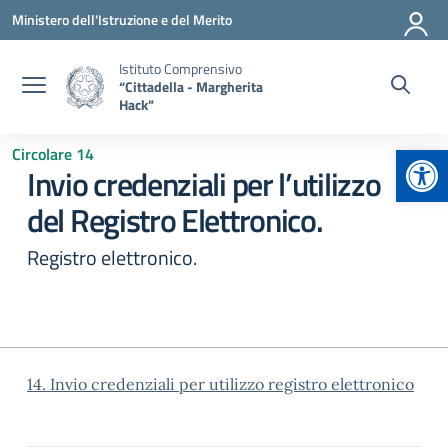
Vai ai contenuti
Vai al menu di navigazione
Vai al footer
Ministero dell'Istruzione e del Merito
Istituto Comprensivo
“Cittadella - Margherita
Hack”
Apr
Circolare 14
Invio credenziali per l’utilizzo
del Registro Elettronico.
Registro elettronico.
14. Invio credenziali per utilizzo registro elettronico