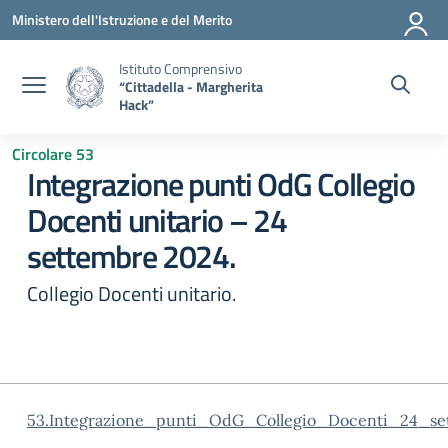
Vai ai contenuti
Vai al menu di navigazione
Vai al footer
Ministero dell'Istruzione e del Merito
Istituto Comprensivo
“Cittadella - Margherita
Hack”
Circolare 53
Integrazione punti OdG Collegio
Docenti unitario – 24
settembre 2024.
Collegio Docenti unitario.
53.Integrazione_punti_OdG_Collegio_Docenti_24_se