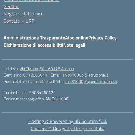
Genitori
Registro Elettronico
Contatti – URP
Amministrazione Trasparente
Albo online
Privacy Policy
Dichiarazione di accessibilità
Note legali
Indirizzo:
Via Tiziano, 50 - 60125 Ancona
Centralino:
0712805041
Email:
anic81600p@istruzione.it
Posta elettronica certificata (PEC):
anic81600p@pec.istruzione.it
Codice fiscale: 93084460422
Codice meccanografico:
ANIC81600P
Hosting & Powered by 3D Solution S.r.l.
Concept & Design by Designers Italia