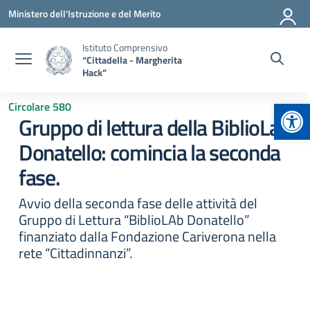
Vai ai contenuti
Vai al menu di navigazione
Vai al footer
Ministero dell'Istruzione e del Merito
Istituto Comprensivo
“Cittadella - Margherita
Hack”
Apr
Circolare 580
Gruppo di lettura della BiblioLab
Donatello: comincia la seconda
fase.
Avvio della seconda fase delle attività del
Gruppo di Lettura “BiblioLAb Donatello”
finanziato dalla Fondazione Cariverona nella
rete “Cittadinnanzi”.