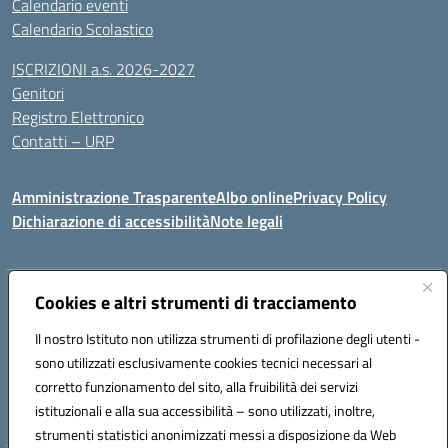
Calendario eventi
Calendario Scolastico
ISCRIZIONI a.s. 2026-2027
Genitori
Registro Elettronico
Contatti – URP
Amministrazione Trasparente
Albo online
Privacy Policy
Dichiarazione di accessibilità
Note legali
Indirizzo:
Cookies e altri strumenti di tracciamento
Via Tiziano, 50 - 60125 Ancona
Centralino:
0712805041
Email:
anic81600p@istruzione.it
Il nostro Istituto non utilizza strumenti di profilazione degli utenti -
Posta elettronica certificata (PEC):
anic81600p@pec.istruzione.it
sono utilizzati esclusivamente cookies tecnici necessari al
Codice fiscale: 93084460422
corretto funzionamento del sito, alla fruibilità dei servizi
Codice meccanografico:
ANIC81600P
istituzionali e alla sua accessibilità – sono utilizzati, inoltre,
strumenti statistici anonimizzati messi a disposizione da Web