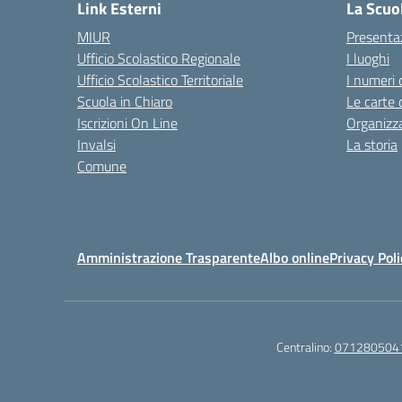
Link Esterni
La Scuo
MIUR
Presenta
Ufficio Scolastico Regionale
I luoghi
Ufficio Scolastico Territoriale
I numeri 
Scuola in Chiaro
Le carte 
Iscrizioni On Line
Organizz
Invalsi
La storia
Comune
Amministrazione Trasparente
Albo online
Privacy Poli
Centralino:
071280504