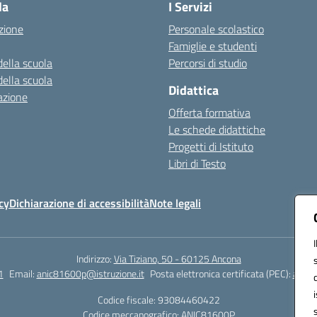
la
I Servizi
zione
Personale scolastico
Famiglie e studenti
della scuola
Percorsi di studio
della scuola
Didattica
azione
Offerta formativa
Le schede didattiche
Progetti di Istituto
Libri di Testo
cy
Dichiarazione di accessibilità
Note legali
Indirizzo:
Via Tiziano, 50 - 60125 Ancona
1
Email:
anic81600p@istruzione.it
Posta elettronica certificata (PEC):
anic8
Codice fiscale: 93084460422
Codice meccanografico:
ANIC81600P