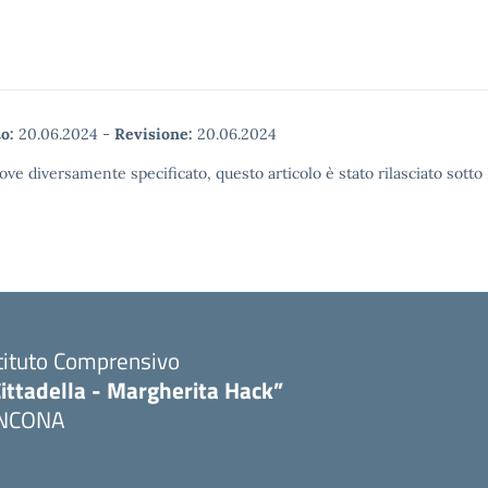
o:
20.06.2024
-
Revisione:
20.06.2024
ove diversamente specificato, questo articolo è stato rilasciato sott
tituto Comprensivo
ittadella - Margherita Hack”
NCONA
Visita la pagina iniziale della scuola