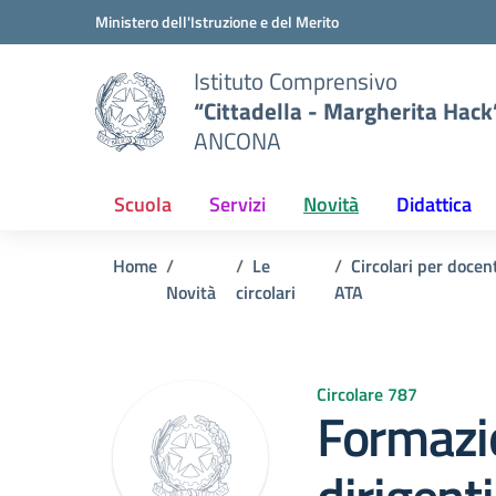
Vai ai contenuti
Vai al menu di navigazione
Vai al footer
Ministero dell'Istruzione e del Merito
Istituto Comprensivo
“Cittadella - Margherita Hack
ANCONA
Scuola
Servizi
Novità
Didattica
Home
Le
Circolari per docen
Novità
circolari
ATA
Circolare 787
Formazio