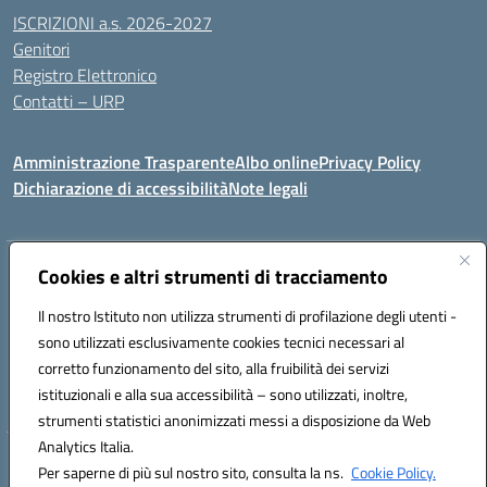
ISCRIZIONI a.s. 2026-2027
Genitori
Registro Elettronico
Contatti – URP
Amministrazione Trasparente
Albo online
Privacy Policy
Dichiarazione di accessibilità
Note legali
Indirizzo:
Cookies e altri strumenti di tracciamento
Via Tiziano, 50 - 60125 Ancona
Centralino:
0712805041
Email:
anic81600p@istruzione.it
Il nostro Istituto non utilizza strumenti di profilazione degli utenti -
Posta elettronica certificata (PEC):
anic81600p@pec.istruzione.it
sono utilizzati esclusivamente cookies tecnici necessari al
Codice fiscale: 93084460422
corretto funzionamento del sito, alla fruibilità dei servizi
Codice meccanografico:
ANIC81600P
istituzionali e alla sua accessibilità – sono utilizzati, inoltre,
strumenti statistici anonimizzati messi a disposizione da Web
Analytics Italia.
Hosting & Powered by 3D Solution S.r.l.
Per saperne di più sul nostro sito, consulta la ns.
Cookie Policy.