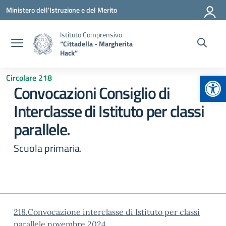
Vai ai contenuti
Vai al menu di navigazione
Vai al footer
Ministero dell'Istruzione e del Merito
Istituto Comprensivo
“Cittadella - Margherita
Hack”
Apr
Circolare 218
Convocazioni Consiglio di
Interclasse di Istituto per classi
parallele.
Scuola primaria.
218.Convocazione interclasse di Istituto per classi
parallele novembre 2024