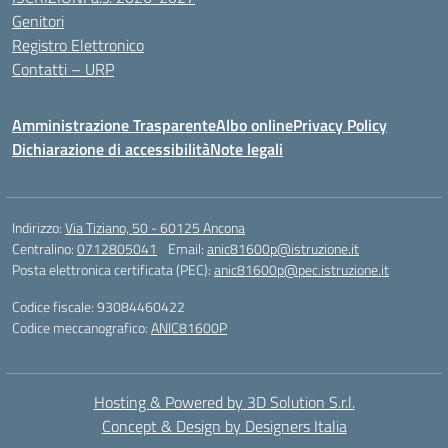
Genitori
Registro Elettronico
Contatti – URP
Amministrazione Trasparente
Albo online
Privacy Policy
Dichiarazione di accessibilità
Note legali
Indirizzo:
Via Tiziano, 50 - 60125 Ancona
Centralino:
0712805041
Email:
anic81600p@istruzione.it
Posta elettronica certificata (PEC):
anic81600p@pec.istruzione.it
Codice fiscale: 93084460422
Codice meccanografico:
ANIC81600P
Hosting & Powered by 3D Solution S.r.l.
Concept & Design by Designers Italia