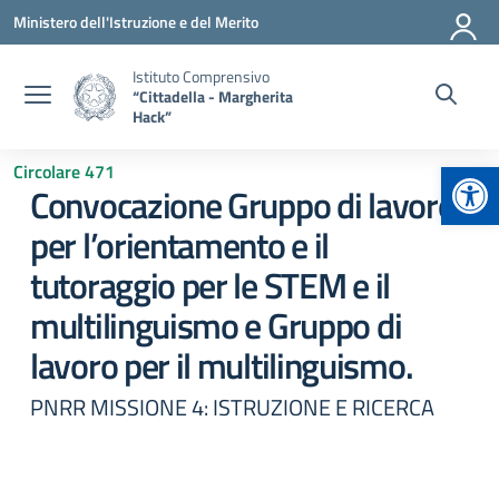
Vai ai contenuti
Vai al menu di navigazione
Vai al footer
Ministero dell'Istruzione e del Merito
Istituto Comprensivo
“Cittadella - Margherita
Hack”
Apr
Circolare 471
Convocazione Gruppo di lavoro
per l’orientamento e il
tutoraggio per le STEM e il
multilinguismo e Gruppo di
lavoro per il multilinguismo.
PNRR MISSIONE 4: ISTRUZIONE E RICERCA