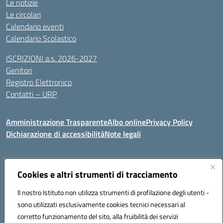
Le notizie
Le circolari
Calendario eventi
Calendario Scolastico
ISCRIZIONI a.s. 2026-2027
Genitori
Registro Elettronico
Contatti – URP
Amministrazione Trasparente
Albo online
Privacy Policy
Dichiarazione di accessibilità
Note legali
Indirizzo:
Cookies e altri strumenti di tracciamento
Via Tiziano, 50 - 60125 Ancona
Centralino:
0712805041
Email:
anic81600p@istruzione.it
Il nostro Istituto non utilizza strumenti di profilazione degli utenti -
Posta elettronica certificata (PEC):
anic81600p@pec.istruzione.it
sono utilizzati esclusivamente cookies tecnici necessari al
Codice fiscale: 93084460422
corretto funzionamento del sito, alla fruibilità dei servizi
Codice meccanografico:
ANIC81600P