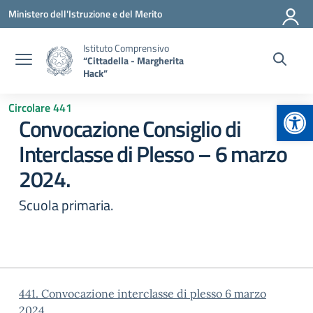
Vai ai contenuti
Vai al menu di navigazione
Vai al footer
Ministero dell'Istruzione e del Merito
Istituto Comprensivo
“Cittadella - Margherita
Hack”
Apr
Circolare 441
Convocazione Consiglio di
Interclasse di Plesso – 6 marzo
2024.
Scuola primaria.
441. Convocazione interclasse di plesso 6 marzo
2024