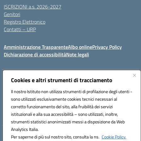
ISCRIZIONI a.s. 2026-2027
Genitori
Registro Elettronico
Contatti – URP
Amministrazione Trasparente
Albo online
Privacy Policy
Dichiarazione di accessibilità
Note legali
Indirizzo:
Cookies e altri strumenti di tracciamento
Via Tiziano, 50 - 60125 Ancona
Centralino:
0712805041
Email:
anic81600p@istruzione.it
Il nostro Istituto non utilizza strumenti di profilazione degli utenti -
Posta elettronica certificata (PEC):
anic81600p@pec.istruzione.it
sono utilizzati esclusivamente cookies tecnici necessari al
Codice fiscale: 93084460422
corretto funzionamento del sito, alla fruibilità dei servizi
Codice meccanografico:
ANIC81600P
istituzionali e alla sua accessibilità – sono utilizzati, inoltre,
strumenti statistici anonimizzati messi a disposizione da Web
Analytics Italia.
Hosting & Powered by 3D Solution S.r.l.
Per saperne di più sul nostro sito, consulta la ns.
Cookie Policy.