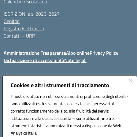
Calendario Scolastico
ISCRIZIONI a.s. 2026-2027
Genitori
Registro Elettronico
Contatti – URP
Amministrazione Trasparente
Albo online
Privacy Policy
Dichiarazione di accessibilità
Note legali
Indirizzo:
Cookies e altri strumenti di tracciamento
Via Tiziano, 50 - 60125 Ancona
Centralino:
0712805041
Email:
anic81600p@istruzione.it
Il nostro Istituto non utilizza strumenti di profilazione degli utenti -
Posta elettronica certificata (PEC):
anic81600p@pec.istruzione.it
sono utilizzati esclusivamente cookies tecnici necessari al
Codice fiscale: 93084460422
corretto funzionamento del sito, alla fruibilità dei servizi
Codice meccanografico:
ANIC81600P
istituzionali e alla sua accessibilità – sono utilizzati, inoltre,
strumenti statistici anonimizzati messi a disposizione da Web
Analytics Italia.