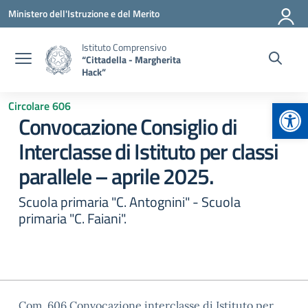
Vai ai contenuti
Vai al menu di navigazione
Vai al footer
Ministero dell'Istruzione e del Merito
Istituto Comprensivo
“Cittadella - Margherita
Hack”
Apr
Circolare 606
Convocazione Consiglio di
Interclasse di Istituto per classi
parallele – aprile 2025.
Scuola primaria "C. Antognini" - Scuola
primaria "C. Faiani".
Com. 606 Convocazione interclasse di Istituto per