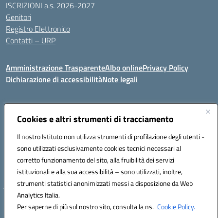
ISCRIZIONI a.s. 2026-2027
Genitori
Registro Elettronico
Contatti – URP
Amministrazione Trasparente
Albo online
Privacy Policy
Dichiarazione di accessibilità
Note legali
Indirizzo:
Cookies e altri strumenti di tracciamento
Via Tiziano, 50 - 60125 Ancona
Centralino:
0712805041
Email:
anic81600p@istruzione.it
Il nostro Istituto non utilizza strumenti di profilazione degli utenti -
Posta elettronica certificata (PEC):
anic81600p@pec.istruzione.it
sono utilizzati esclusivamente cookies tecnici necessari al
Codice fiscale: 93084460422
corretto funzionamento del sito, alla fruibilità dei servizi
Codice meccanografico:
ANIC81600P
istituzionali e alla sua accessibilità – sono utilizzati, inoltre,
strumenti statistici anonimizzati messi a disposizione da Web
Analytics Italia.
Hosting & Powered by 3D Solution S.r.l.
Per saperne di più sul nostro sito, consulta la ns.
Cookie Policy.
Concept & Design by Designers Italia