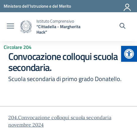
Vai ai contenuti
Vai al menu di navigazione
Vai al footer
Ministero dell'Istruzione e del Merito
Istituto Comprensivo
“Cittadella - Margherita
Hack”
Apr
Circolare 204
Convocazione colloqui scuola
secondaria.
Scuola secondaria di primo grado Donatello.
204.Convocazione colloqui scuola secondaria
novembre 2024