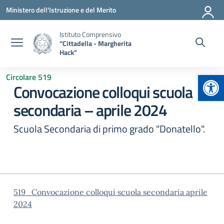
Vai ai contenuti
Vai al menu di navigazione
Vai al footer
Ministero dell'Istruzione e del Merito
Istituto Comprensivo
“Cittadella - Margherita
Hack”
Apr
Circolare 519
Convocazione colloqui scuola
secondaria – aprile 2024
Scuola Secondaria di primo grado "Donatello".
519_Convocazione colloqui scuola secondaria aprile
2024