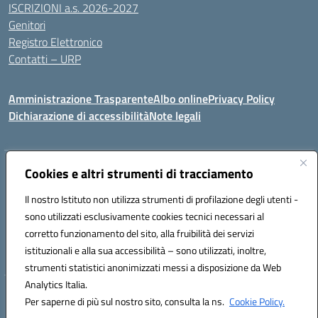
ISCRIZIONI a.s. 2026-2027
Genitori
Registro Elettronico
Contatti – URP
Amministrazione Trasparente
Albo online
Privacy Policy
Dichiarazione di accessibilità
Note legali
Indirizzo:
Cookies e altri strumenti di tracciamento
Via Tiziano, 50 - 60125 Ancona
Centralino:
0712805041
Email:
anic81600p@istruzione.it
Il nostro Istituto non utilizza strumenti di profilazione degli utenti -
Posta elettronica certificata (PEC):
anic81600p@pec.istruzione.it
sono utilizzati esclusivamente cookies tecnici necessari al
Codice fiscale: 93084460422
corretto funzionamento del sito, alla fruibilità dei servizi
Codice meccanografico:
ANIC81600P
istituzionali e alla sua accessibilità – sono utilizzati, inoltre,
strumenti statistici anonimizzati messi a disposizione da Web
Analytics Italia.
Hosting & Powered by 3D Solution S.r.l.
Per saperne di più sul nostro sito, consulta la ns.
Cookie Policy.
Concept & Design by Designers Italia