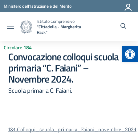
Vai ai contenuti
Vai al menu di navigazione
Vai al footer
Ministero dell'Istruzione e del Merito
Istituto Comprensivo
“Cittadella - Margherita
Hack”
Apr
Circolare 184
Convocazione colloqui scuola
primaria “C. Faiani” –
Novembre 2024.
Scuola primaria C. Faiani.
184.Colloqui_scuola_primaria_Faiani_novembre_2024