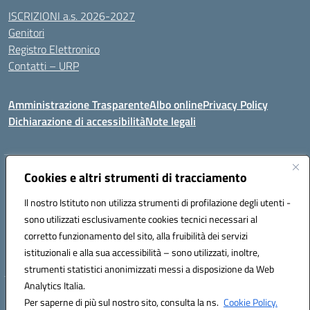
ISCRIZIONI a.s. 2026-2027
Genitori
Registro Elettronico
Contatti – URP
Amministrazione Trasparente
Albo online
Privacy Policy
Dichiarazione di accessibilità
Note legali
Indirizzo:
Cookies e altri strumenti di tracciamento
Via Tiziano, 50 - 60125 Ancona
Centralino:
0712805041
Email:
anic81600p@istruzione.it
Il nostro Istituto non utilizza strumenti di profilazione degli utenti -
Posta elettronica certificata (PEC):
anic81600p@pec.istruzione.it
sono utilizzati esclusivamente cookies tecnici necessari al
Codice fiscale: 93084460422
corretto funzionamento del sito, alla fruibilità dei servizi
Codice meccanografico:
ANIC81600P
istituzionali e alla sua accessibilità – sono utilizzati, inoltre,
strumenti statistici anonimizzati messi a disposizione da Web
Analytics Italia.
Hosting & Powered by 3D Solution S.r.l.
Per saperne di più sul nostro sito, consulta la ns.
Cookie Policy.