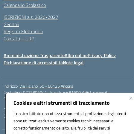
Calendario Scolastico
ISCRIZIONI a.s. 2026-2027
Genitori
Registro Elettronico
Contatti – URP
Amministrazione Trasparente
Albo online
Privacy Policy
Dichiarazione di accessibilità
Note legali
Indirizzo:
Via Tiziano, 50 - 60125 Ancona
Centralino:
0712805041
Email:
anic81600p@istruzione.it
Posta elettronica certificata (PEC):
anic81600p@pec.istruzione.it
Cookies e altri strumenti di tracciamento
Codice fiscale: 93084460422
Il nostro Istituto non utilizza strumenti di profilazione degli utenti -
Codice meccanografico:
ANIC81600P
sono utilizzati esclusivamente cookies tecnici necessari al
corretto funzionamento del sito, alla fruibilità dei servizi