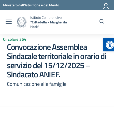
Vai ai contenuti
Vai al menu di navigazione
Vai al footer
Ministero dell'Istruzione e del Merito
Istituto Comprensivo
“Cittadella - Margherita
Hack”
Ap
Circolare 364
Convocazione Assemblea
Sindacale territoriale in orario di
servizio del 15/12/2025 –
Sindacato ANIEF.
Comunicazione alle famiglie.