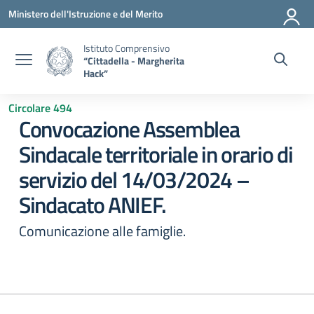
Vai ai contenuti
Vai al menu di navigazione
Vai al footer
Ministero dell'Istruzione e del Merito
Istituto Comprensivo
“Cittadella - Margherita
Hack”
Circolare 494
Convocazione Assemblea
Sindacale territoriale in orario di
servizio del 14/03/2024 –
Sindacato ANIEF.
Comunicazione alle famiglie.