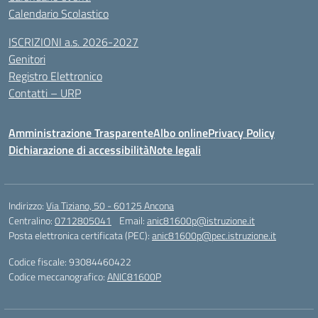
Calendario Scolastico
ISCRIZIONI a.s. 2026-2027
Genitori
Registro Elettronico
Contatti – URP
Amministrazione Trasparente
Albo online
Privacy Policy
Dichiarazione di accessibilità
Note legali
Indirizzo:
Via Tiziano, 50 - 60125 Ancona
Centralino:
0712805041
Email:
anic81600p@istruzione.it
Posta elettronica certificata (PEC):
anic81600p@pec.istruzione.it
Codice fiscale: 93084460422
Codice meccanografico:
ANIC81600P