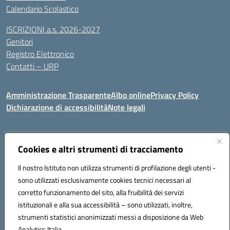
Calendario Scolastico
ISCRIZIONI a.s. 2026-2027
Genitori
Registro Elettronico
Contatti – URP
Amministrazione Trasparente
Albo online
Privacy Policy
Dichiarazione di accessibilità
Note legali
Indirizzo:
Cookies e altri strumenti di tracciamento
Via Tiziano, 50 - 60125 Ancona
Centralino:
0712805041
Email:
anic81600p@istruzione.it
Il nostro Istituto non utilizza strumenti di profilazione degli utenti -
Posta elettronica certificata (PEC):
anic81600p@pec.istruzione.it
sono utilizzati esclusivamente cookies tecnici necessari al
Codice fiscale: 93084460422
corretto funzionamento del sito, alla fruibilità dei servizi
Codice meccanografico:
ANIC81600P
istituzionali e alla sua accessibilità – sono utilizzati, inoltre,
strumenti statistici anonimizzati messi a disposizione da Web
Analytics Italia.