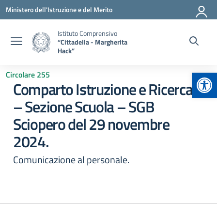
Vai ai contenuti
Vai al menu di navigazione
Vai al footer
Ministero dell'Istruzione e del Merito
Istituto Comprensivo
“Cittadella - Margherita
Hack”
Apr
Circolare 255
Comparto Istruzione e Ricerca
– Sezione Scuola – SGB
Sciopero del 29 novembre
2024.
Comunicazione al personale.