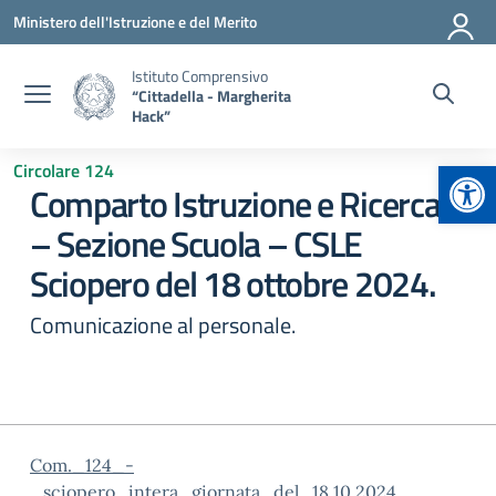
Vai ai contenuti
Vai al menu di navigazione
Vai al footer
Ministero dell'Istruzione e del Merito
Istituto Comprensivo
“Cittadella - Margherita
Hack”
Apr
Circolare 124
Comparto Istruzione e Ricerca
– Sezione Scuola – CSLE
Sciopero del 18 ottobre 2024.
Comunicazione al personale.
Com._124_-
_sciopero_intera_giornata_del_18.10.2024