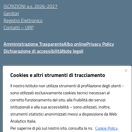
ISCRIZIONI a.s. 2026-2027
Genitori
Registro Elettronico
Contatti – URP
Amministrazione Trasparente
Albo online
Privacy Policy
Dichiarazione di accessibilità
Note legali
Indirizzo:
Cookies e altri strumenti di tracciamento
Via Tiziano, 50 - 60125 Ancona
Centralino:
0712805041
Email:
anic81600p@istruzione.it
Il nostro Istituto non utilizza strumenti di profilazione degli utenti -
Posta elettronica certificata (PEC):
anic81600p@pec.istruzione.it
sono utilizzati esclusivamente cookies tecnici necessari al
Codice fiscale: 93084460422
corretto funzionamento del sito, alla fruibilità dei servizi
Codice meccanografico:
ANIC81600P
istituzionali e alla sua accessibilità – sono utilizzati, inoltre,
strumenti statistici anonimizzati messi a disposizione da Web
Analytics Italia.
Hosting & Powered by 3D Solution S.r.l.
Per saperne di più sul nostro sito, consulta la ns.
Cookie Policy.