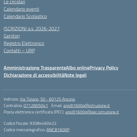
Le circolari
Calendario eventi
Calendario Scolastico
ISCRIZIONI a.s. 2026-2027
Genitori
Registro Elettronico
Contatti – URP
Amministrazione Trasparente
Albo online
Privacy Policy
Dichiarazione di accessibilità
Note legali
Indirizzo:
Via Tiziano, 50 - 60125 Ancona
Centralino:
0712805041
Email:
anic81600p@istruzione.it
Posta elettronica certificata (PEC):
anic81600p@pec.istruzione.it
Codice fiscale: 93084460422
Codice meccanografico:
ANIC81600P