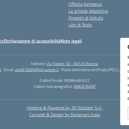
Offerta formativa
Le schede didattiche
Progetti di Istituto
Libri di Testo
cy
Dichiarazione di accessibilità
Note legali
Indirizzo:
Via Tiziano, 50 - 60125 Ancona
1
Email:
anic81600p@istruzione.it
Posta elettronica certificata (PEC):
anic8
Codice fiscale: 93084460422
Codice meccanografico:
ANIC81600P
Hosting & Powered by 3D Solution S.r.l.
Concept & Design by Designers Italia