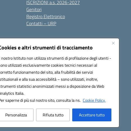
ISCRIZIONI a.s. 2026-2027
Genitori
Registro Elettronico
Contatti – URP
Cookies e altri strumenti di tracciamento
Il nostro Istituto non utilizza strumenti di profilazione degli utenti -
sono utilizzati esclusivamente cookies tecnici necessari al
1600p@pec.istruzione.it
corretto funzionamento del sito, alla fruibilità dei servizi
istituzionali e alla sua accessibilità – sono utilizzati, inoltre,
strumenti statistici anonimizzati messi a disposizione da Web
Analytics Italia.
Per saperne di più sul nostro sito, consulta la ns.
Cookie Policy.
Personalizza
Rifiuta tutto
Accettare tutto