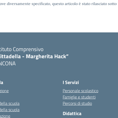
ove diversamente specificato, questo articolo è stato rilasciato sott
tituto Comprensivo
ittadella - Margherita Hack”
NCONA
Visita la pagina iniziale della scuola
la
I Servizi
zione
Personale scolastico
Famiglie e studenti
della scuola
Percorsi di studio
della scuola
Didattica
azione