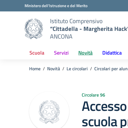
Vai ai contenuti
Vai al menu di navigazione
Vai al footer
Ministero dell'Istruzione e del Merito
Istituto Comprensivo
“Cittadella - Margherita Hack
ANCONA
Scuola
Servizi
Novità
Didattica
Home
Novità
Le circolari
Circolari per alun
Circolare 96
Accesso 
scuola p