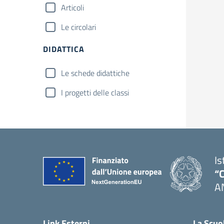
Articoli
Le circolari
DIDATTICA
Le schede didattiche
I progetti delle classi
Is
“C
A
— 
Link Esterni
La Scuo