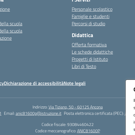
zione
Personale scolastico
Famiglie e studenti
della scuola
Percorsi di studio
della scuola
Didattica
azione
Offerta formativa
Le schede didattiche
Progetti di Istituto
Libri di Testo
cy
Dichiarazione di accessibilità
Note legali
Indirizzo:
Via Tiziano, 50 - 60125 Ancona
1
Email:
anic81600p@istruzione.it
Posta elettronica certificata (PEC):
anic8
Codice fiscale: 93084460422
Codice meccanografico:
ANIC81600P