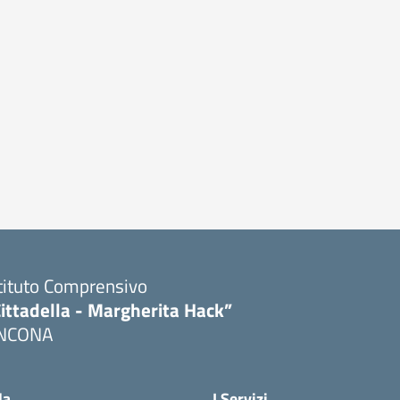
tituto Comprensivo
ittadella - Margherita Hack”
NCONA
Visita la pagina iniziale della scuola
la
I Servizi