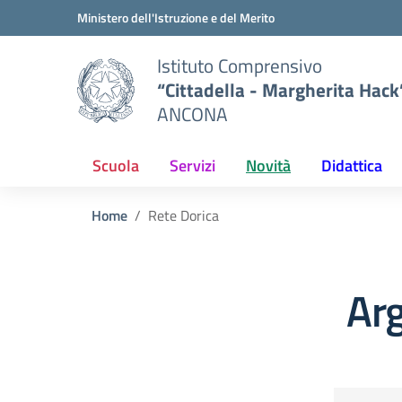
Vai ai contenuti
Vai al menu di navigazione
Vai al footer
Ministero dell'Istruzione e del Merito
Istituto Comprensivo
“Cittadella - Margherita Hack
ANCONA
Scuola
Servizi
Novità
Didattica
Home
Rete Dorica
Ar