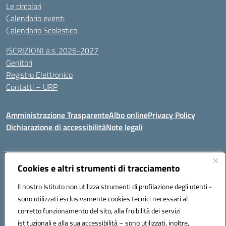
Le circolari
Calendario eventi
Calendario Scolastico
ISCRIZIONI a.s. 2026-2027
Genitori
Registro Elettronico
Contatti – URP
Amministrazione Trasparente
Albo online
Privacy Policy
Dichiarazione di accessibilità
Note legali
Indirizzo:
Cookies e altri strumenti di tracciamento
Via Tiziano, 50 - 60125 Ancona
Centralino:
0712805041
Email:
anic81600p@istruzione.it
Il nostro Istituto non utilizza strumenti di profilazione degli utenti -
Posta elettronica certificata (PEC):
anic81600p@pec.istruzione.it
sono utilizzati esclusivamente cookies tecnici necessari al
Codice fiscale: 93084460422
corretto funzionamento del sito, alla fruibilità dei servizi
Codice meccanografico:
ANIC81600P
istituzionali e alla sua accessibilità – sono utilizzati, inoltre,