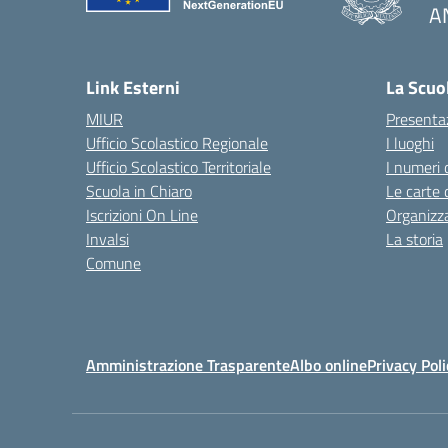
A
— 
Link Esterni
La Scuo
MIUR
Presenta
Ufficio Scolastico Regionale
I luoghi
Ufficio Scolastico Territoriale
I numeri 
Scuola in Chiaro
Le carte 
Iscrizioni On Line
Organizz
Invalsi
La storia
Comune
Amministrazione Trasparente
Albo online
Privacy Poli