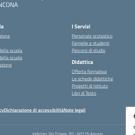
NCONA
Visita la pagina iniziale della scuola
la
I Servizi
zione
Personale scolastico
Famiglie e studenti
della scuola
Percorsi di studio
della scuola
Didattica
azione
Offerta formativa
Le schede didattiche
Progetti di Istituto
Libri di Testo
cy
Dichiarazione di accessibilità
Note legali
Indirizzo:
Via Tiziano, 50 - 60125 Ancona