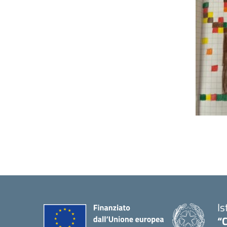
Is
“C