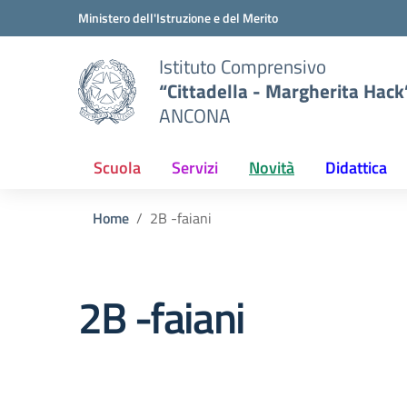
Vai ai contenuti
Vai al menu di navigazione
Vai al footer
Ministero dell'Istruzione e del Merito
Istituto Comprensivo
“Cittadella - Margherita Hack
ANCONA
Scuola
Servizi
Novità
Didattica
Home
2B -faiani
2B -faiani