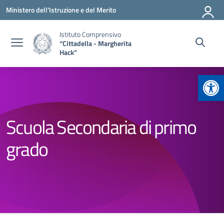
Vai ai contenuti
Vai al menu di navigazione
Vai al footer
Ministero dell'Istruzione e del Merito
Istituto Comprensivo
“Cittadella - Margherita
Hack”
Apr
Scuola Secondaria di primo
grado