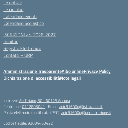
Le notizie
Le circolari
Calendario eventi
Calendario Scolastico
ISCRIZIONI a.s. 2026-2027
Genitori
Registro Elettronico
Contatti – URP
Amministrazione Trasparente
Albo online
Privacy Policy
Dichiarazione di accessibilità
Note legali
Indirizzo:
Via Tiziano, 50 - 60125 Ancona
Centralino:
0712805041
Email:
anic81600p@istruzione.it
Posta elettronica certificata (PEC):
anic81600p@pec.istruzione.it
Codice fiscale: 93084460422