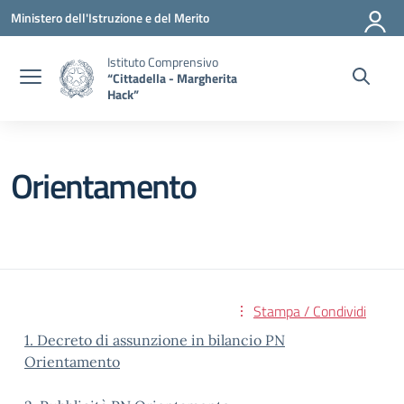
Vai ai contenuti
Vai al menu di navigazione
Vai al footer
Ministero dell'Istruzione e del Merito
Istituto Comprensivo
“Cittadella - Margherita
Hack”
Orientamento
Stampa / Condividi
1. Decreto di assunzione in bilancio PN
Orientamento