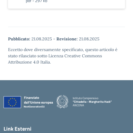
pdf - 297 kb
Pubblicato:
21.08.2025
-
Revisione:
21.08.2025
Eccetto dove diversamente specificato, questo articolo è
stato rilasciato sotto Licenza Creative Commons
Attribuzione 4.0 Italia.
Istituto Comprensivo
“Cittadella - Margherita Hack”
ANCONA
— Visita la pagina iniziale della scuola
Link Esterni