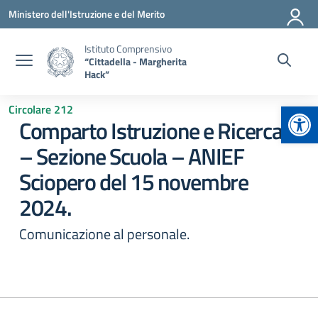
Vai ai contenuti
Vai al menu di navigazione
Vai al footer
Ministero dell'Istruzione e del Merito
Istituto Comprensivo
“Cittadella - Margherita
Hack”
Apr
Circolare 212
Comparto Istruzione e Ricerca
– Sezione Scuola – ANIEF
Sciopero del 15 novembre
2024.
Comunicazione al personale.