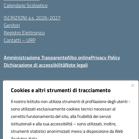
Calendario Scolastico
ISCRIZIONI a.s. 2026-2027
Genitori
Registro Elettronico
Contatti – URP
Amministrazione Trasparente
Albo online
Privacy Policy
Dichiarazione di accessibilità
Note legali
Indirizzo:
Cookies e altri strumenti di tracciamento
Via Tiziano, 50 - 60125 Ancona
Centralino:
0712805041
Email:
anic81600p@istruzione.it
Il nostro Istituto non utilizza strumenti di profilazione degli utenti -
Posta elettronica certificata (PEC):
anic81600p@pec.istruzione.it
sono utilizzati esclusivamente cookies tecnici necessari al
Codice fiscale: 93084460422
corretto funzionamento del sito, alla fruibilità dei servizi
Codice meccanografico:
ANIC81600P
istituzionali e alla sua accessibilità – sono utilizzati, inoltre,
strumenti statistici anonimizzati messi a disposizione da Web
Analytics Italia.