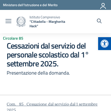
Vai ai contenuti
Vai al menu di navigazione
Vai al footer
Ministero dell'Istruzione e del Merito
Istituto Comprensivo
“Cittadella - Margherita
Hack”
Apr
Circolare 85
Cessazioni dal servizio del
personale scolastico dal 1°
settembre 2025.
Presentazione della domanda.
Com._85_Cessazione dal servizio dal 1 settembre
2025