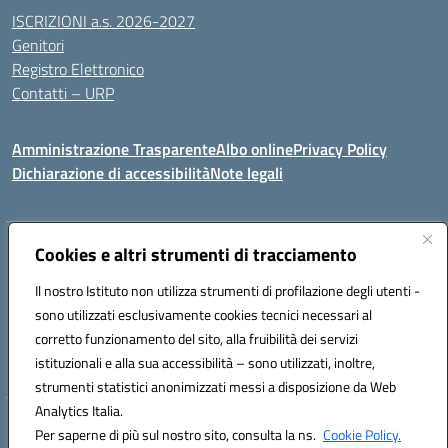
ISCRIZIONI a.s. 2026-2027
Genitori
Registro Elettronico
Contatti – URP
Amministrazione Trasparente
Albo online
Privacy Policy
Dichiarazione di accessibilità
Note legali
Indirizzo:
Cookies e altri strumenti di tracciamento
Via Tiziano, 50 - 60125 Ancona
Centralino:
0712805041
Email:
anic81600p@istruzione.it
Il nostro Istituto non utilizza strumenti di profilazione degli utenti -
Posta elettronica certificata (PEC):
anic81600p@pec.istruzione.it
sono utilizzati esclusivamente cookies tecnici necessari al
Codice fiscale: 93084460422
corretto funzionamento del sito, alla fruibilità dei servizi
Codice meccanografico:
ANIC81600P
istituzionali e alla sua accessibilità – sono utilizzati, inoltre,
strumenti statistici anonimizzati messi a disposizione da Web
Analytics Italia.
Hosting & Powered by 3D Solution S.r.l.
Per saperne di più sul nostro sito, consulta la ns.
Cookie Policy.