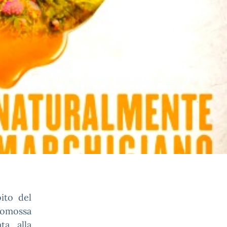
ito del
romossa
ta alla