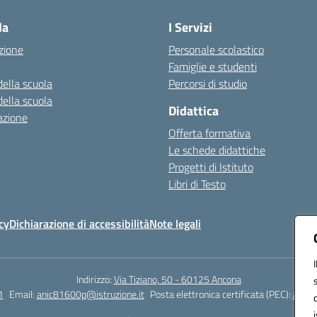
la
I Servizi
zione
Personale scolastico
Famiglie e studenti
della scuola
Percorsi di studio
della scuola
Didattica
azione
Offerta formativa
Le schede didattiche
Progetti di Istituto
Libri di Testo
cy
Dichiarazione di accessibilità
Note legali
Indirizzo:
Via Tiziano, 50 - 60125 Ancona
1
Email:
anic81600p@istruzione.it
Posta elettronica certificata (PEC):
anic8