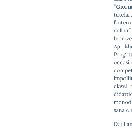
“Giorn
tutelar
l’inte
dall’i
biodive
Api Ma
Proget
occasi
compet
impolli
classi
didatti
monodo
sana e 
Deplian