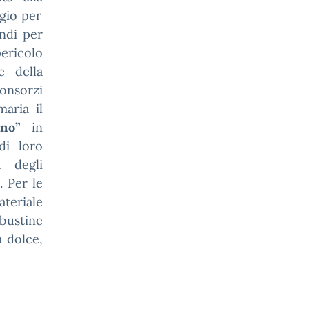
ggio per
indi per
ericolo
e della
Consorzi
aria il
no”
in
di loro
a degli
. Per le
teriale
 bustine
 dolce,