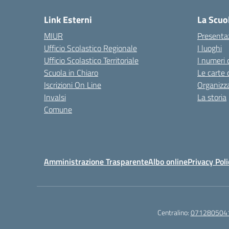
Link Esterni
La Scuo
MIUR
Presenta
Ufficio Scolastico Regionale
I luoghi
Ufficio Scolastico Territoriale
I numeri 
Scuola in Chiaro
Le carte 
Iscrizioni On Line
Organizz
Invalsi
La storia
Comune
Amministrazione Trasparente
Albo online
Privacy Poli
Centralino:
071280504