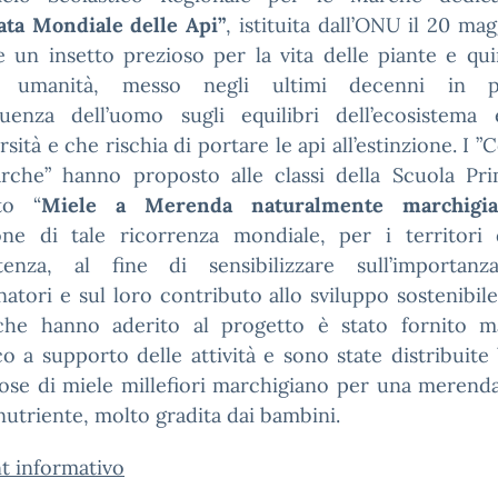
ata Mondiale delle Api”
, istituita dall’ONU il 20 ma
e un insetto prezioso per la vita delle piante e qu
ra umanità, messo negli ultimi decenni in p
nfluenza dell’uomo sugli equilibri dell’ecosistema 
rsità e che rischia di portare le api all’estinzione. I ”
rche” hanno proposto alle classi della Scuola Prim
to “
Miele a Merenda naturalmente marchigia
one di tale ricorrenza mondiale, per i territori 
enza, al fine di sensibilizzare sull’importanz
natori e sul loro contributo allo sviluppo sostenibile
 che hanno aderito al progetto è stato fornito ma
co a supporto delle attività e sono state distribuite
se di miele millefiori marchigiano per una merenda
nutriente, molto gradita dai bambini.
t informativo