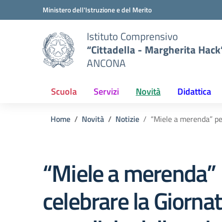
Vai ai contenuti
Vai al menu di navigazione
Vai al footer
Ministero dell'Istruzione e del Merito
Istituto Comprensivo
“Cittadella - Margherita Hack
ANCONA
Scuola
Servizi
Novità
Didattica
Home
Novità
Notizie
“Miele a merenda” per
“Miele a merenda” 
celebrare la Giorna