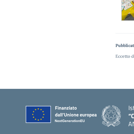
Pubblicat
Eccetto d
Is
“C
A
— 