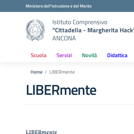
Vai ai contenuti
Vai al menu di navigazione
Vai al footer
Ministero dell'Istruzione e del Merito
Istituto Comprensivo
“Cittadella - Margherita Hack
ANCONA
Scuola
Servizi
Novità
Didattica
Home
LIBERmente
LIBERmente
LIBER
mente