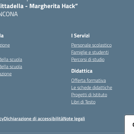
ittadella - Margherita Hack”
NCONA
Visita la pagina iniziale della scuola
la
I Servizi
zione
Personale scolastico
Famiglie e studenti
della scuola
Percorsi di studio
della scuola
Didattica
azione
Offerta formativa
Le schede didattiche
Progetti di Istituto
Libri di Testo
cy
Dichiarazione di accessibilità
Note legali