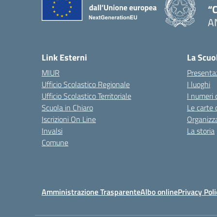
“C
A
— 
Link Esterni
La Scuo
MIUR
Presenta
Ufficio Scolastico Regionale
I luoghi
Ufficio Scolastico Territoriale
I numeri 
Scuola in Chiaro
Le carte 
Iscrizioni On Line
Organizz
Invalsi
La storia
Comune
Amministrazione Trasparente
Albo online
Privacy Poli