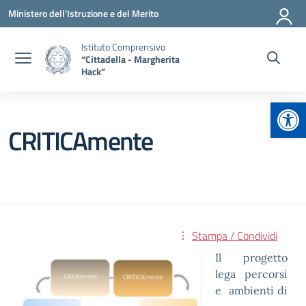
Vai ai contenuti
Vai al menu di navigazione
Vai al footer
Ministero dell'Istruzione e del Merito
Istituto Comprensivo
“Cittadella - Margherita
Hack”
Apr
CRITICAmente
Stampa / Condividi
Il progetto
lega percorsi
e ambienti di