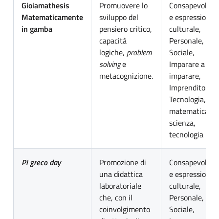
Gioiamathesis
Promuovere lo
Consapevolezz
Matematicamente
sviluppo del
e espressione
in gamba
pensiero critico,
culturale,
capacità
Personale,
logiche,
problem
Sociale,
solving
e
Imparare a
metacognizione.
imparare,
Imprenditoriale
Tecnologia,
matematica,
scienza,
tecnologia
Pi greco day
Promozione di
Consapevolezz
una didattica
e espressione
laboratoriale
culturale,
che, con il
Personale,
coinvolgimento
Sociale,