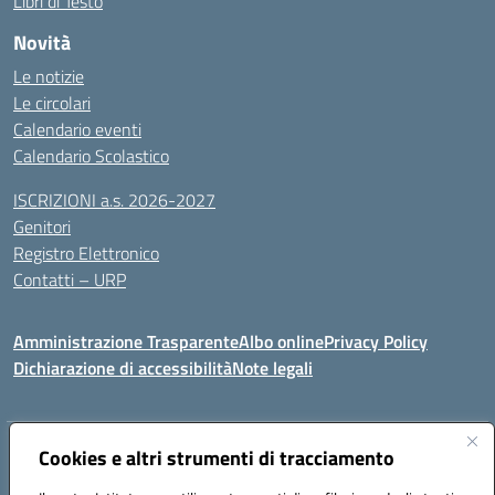
Libri di Testo
Novità
Le notizie
Le circolari
Calendario eventi
Calendario Scolastico
ISCRIZIONI a.s. 2026-2027
Genitori
Registro Elettronico
Contatti – URP
Amministrazione Trasparente
Albo online
Privacy Policy
Dichiarazione di accessibilità
Note legali
Cookies e altri strumenti di tracciamento
Indirizzo:
Via Tiziano, 50 - 60125 Ancona
Centralino:
0712805041
Email:
anic81600p@istruzione.it