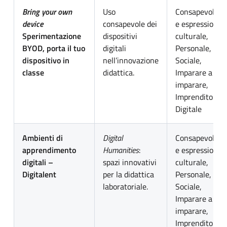
Bring your own
Uso
Consapevolezz
device
consapevole dei
e espressione
Sperimentazione
dispositivi
culturale,
BYOD, porta il tuo
digitali
Personale,
dispositivo in
nell’innovazione
Sociale,
classe
didattica.
Imparare a
imparare,
Imprenditoriale
Digitale
Ambienti di
Digital
Consapevolezz
apprendimento
Humanities
:
e espressione
digitali –
spazi innovativi
culturale,
Digitalent
per la didattica
Personale,
laboratoriale.
Sociale,
Imparare a
imparare,
Imprenditoriale