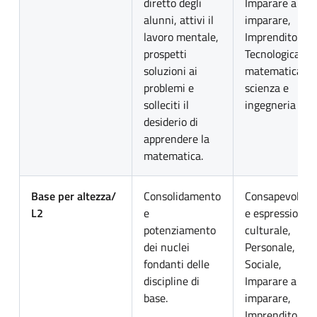
diretto degli
Imparare a
alunni, attivi il
imparare,
lavoro mentale,
Imprenditoriale
prospetti
Tecnologica,
soluzioni ai
matematica
problemi e
scienza e
solleciti il
ingegneria
desiderio di
apprendere la
matematica.
Base per altezza/
Consolidamento
Consapevolezz
L2
e
e espressione
potenziamento
culturale,
dei nuclei
Personale,
fondanti delle
Sociale,
discipline di
Imparare a
base.
imparare,
Imprenditoriale